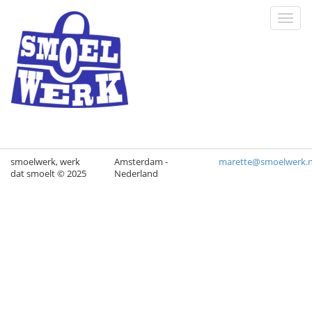
Toggl
navig
smoelwerk, werk
Amsterdam -
marette@smoelwerk.n
dat smoelt © 2025
Nederland