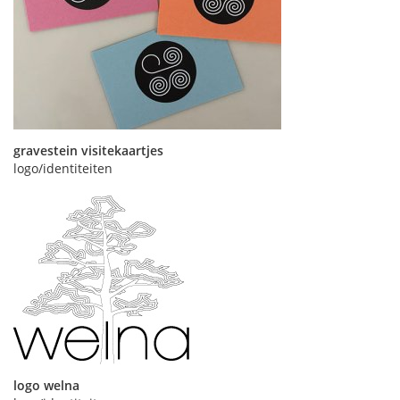
gravestein visitekaartjes
logo/identiteiten
logo welna