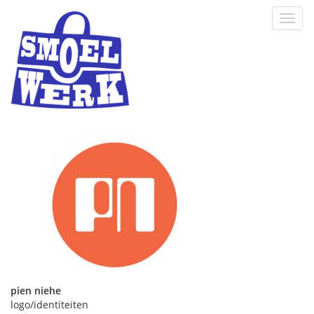
Toggl
navig
pien niehe
logo/identiteiten