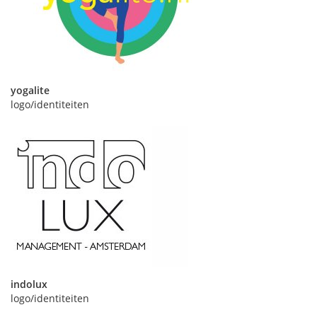
yogalite
logo/identiteiten
indolux
logo/identiteiten