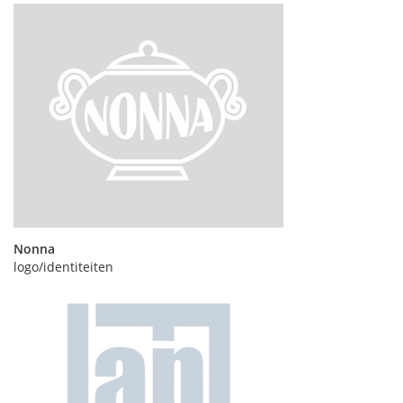
Nonna
logo/identiteiten