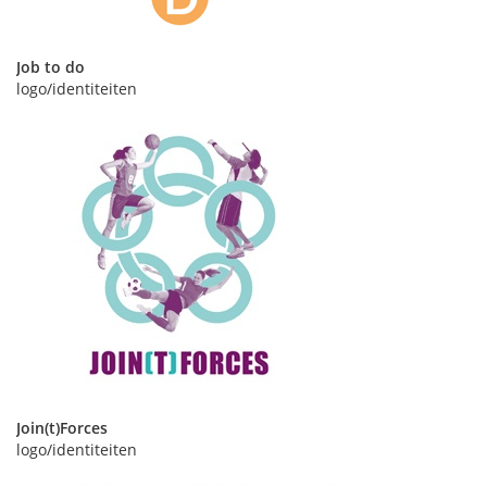
Job to do
logo/identiteiten
Join(t)Forces
logo/identiteiten