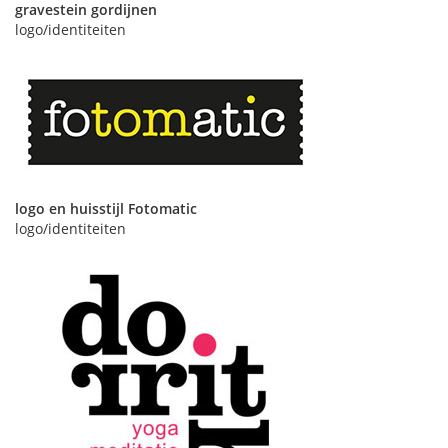
gravestein gordijnen
logo/identiteiten
logo en huisstijl Fotomatic
logo/identiteiten