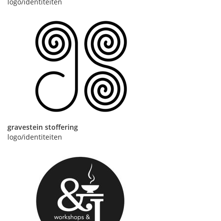
logo/identiteiten
gravestein stoffering
logo/identiteiten