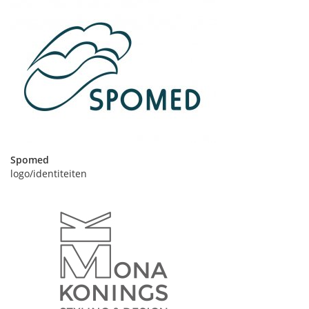
Spomed
logo/identiteiten